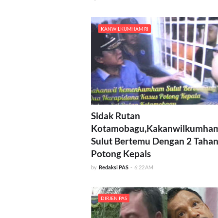
KANWILKUMHAM RI
Sidak Rutan
Kotamobagu,Kakanwilkumha
Sulut Bertemu Dengan 2 Taha
Potong Kepals
by
Redaksi PAS
-
6:22 AM
DIRJEN PAS