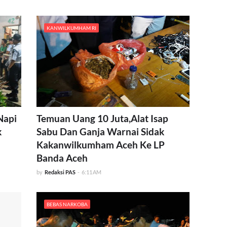
KANWILKUMHAM RI
Napi
Temuan Uang 10 Juta,Alat Isap
k
Sabu Dan Ganja Warnai Sidak
Kakanwilkumham Aceh Ke LP
Banda Aceh
by
Redaksi PAS
-
6:11 AM
BEBAS NARKOBA