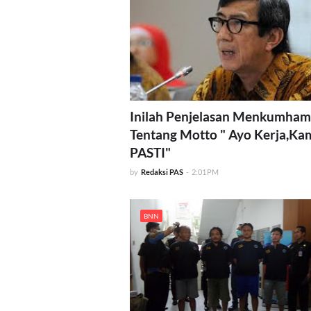
Inilah Penjelasan Menkumham
Tentang Motto " Ayo Kerja,Ka
PASTI"
by
Redaksi PAS
-
2:01 PM
BNN