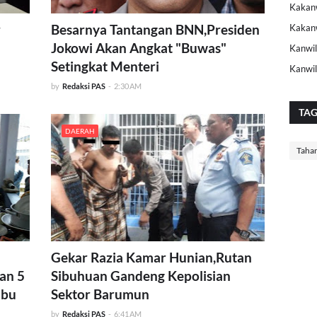
Kakanw
r
Besarnya Tantangan BNN,Presiden
Kakan
Jokowi Akan Angkat "Buwas"
Kanwil
Setingkat Menteri
Kanwi
by
Redaksi PAS
-
2:30 AM
TA
DAERAH
Taha
Gekar Razia Kamar Hunian,Rutan
an 5
Sibuhuan Gandeng Kepolisian
abu
Sektor Barumun
by
Redaksi PAS
-
6:41 AM