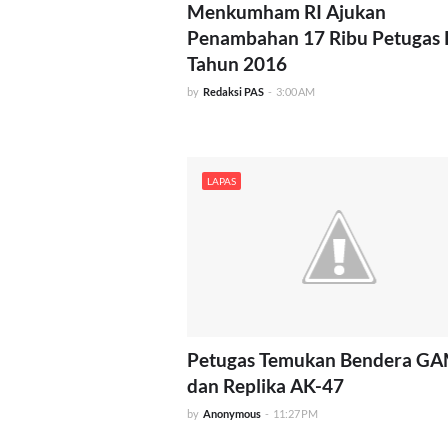
Menkumham RI Ajukan
Penambahan 17 Ribu Petugas
Tahun 2016
by
Redaksi PAS
-
3:00 AM
LAPAS
Petugas Temukan Bendera G
dan Replika AK-47
by
Anonymous
-
11:27 PM