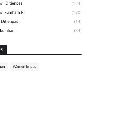
il Ditjenpas
(124)
wilkumham RI
(190)
 Ditjenpas
(14)
lkumham
(34)
GS
nan
Wamen Impas