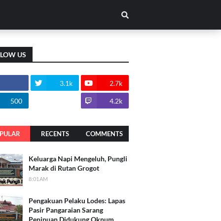
LLOW US
3.1k
2.7k
500
1.8k
4.2k
PULAR
RECENTS
COMMENTS
Keluarga Napi Mengeluh, Pungli
Marak di Rutan Grogot
8:01 AM
Pengakuan Pelaku Lodes: Lapas
Pasir Pangaraian Sarang
Penipuan Didukung Oknum