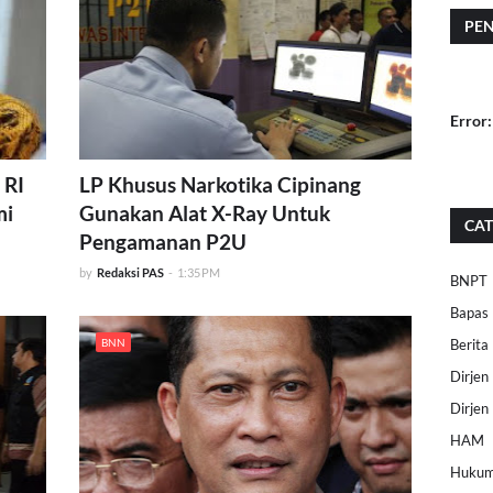
PE
Error:
 RI
LP Khusus Narkotika Cipinang
mi
Gunakan Alat X-Ray Untuk
CAT
Pengamanan P2U
by
Redaksi PAS
-
1:35 PM
BNPT
Bapas
BNN
Berita
Dirje
Dirjen
HAM
Huku