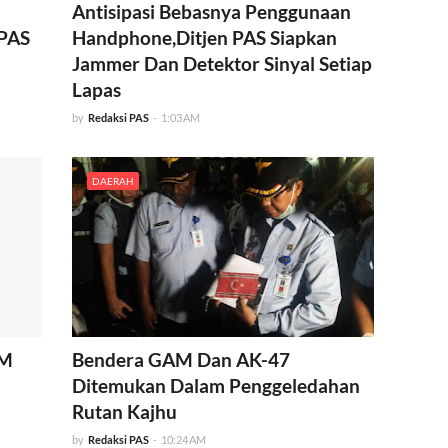
Antisipasi Bebasnya Penggunaan
 PAS
Handphone,Ditjen PAS Siapkan
Jammer Dan Detektor Sinyal Setiap
Lapas
by
Redaksi PAS
-
1:03 AM
DAERAH
AM
Bendera GAM Dan AK-47
Ditemukan Dalam Penggeledahan
Rutan Kajhu
by
Redaksi PAS
-
10:24 AM