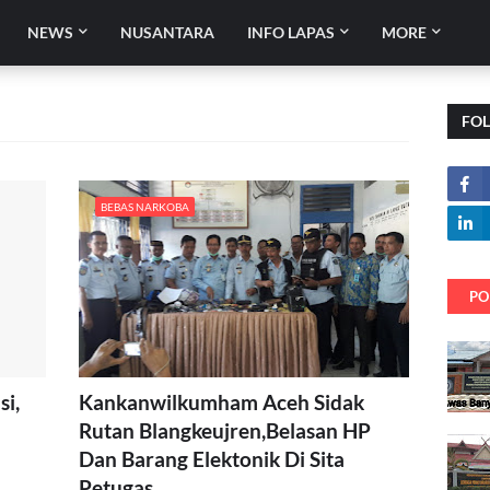
NEWS
NUSANTARA
INFO LAPAS
MORE
FO
BEBAS NARKOBA
PO
i,
Kankanwilkumham Aceh Sidak
Rutan Blangkeujren,Belasan HP
Dan Barang Elektonik Di Sita
Petugas