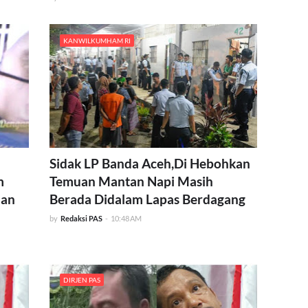
KANWILKUMHAM RI
Sidak LP Banda Aceh,Di Hebohkan
m
Temuan Mantan Napi Masih
nan
Berada Didalam Lapas Berdagang
by
Redaksi PAS
-
10:48 AM
DIRJEN PAS