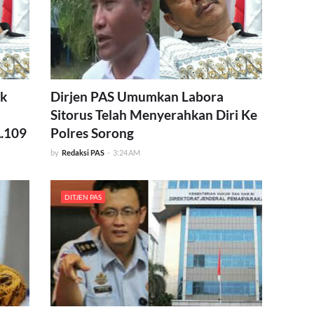
ak
Dirjen PAS Umumkan Labora
Sitorus Telah Menyerahkan Diri Ke
A.109
Polres Sorong
by
Redaksi PAS
-
3:24 AM
DITJEN PAS