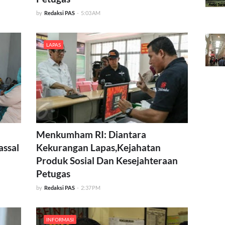
by
Redaksi PAS
-
5:03 AM
LAPAS
Menkumham RI: Diantara
assal
Kekurangan Lapas,Kejahatan
Produk Sosial Dan Kesejahteraan
Petugas
by
Redaksi PAS
-
2:37 PM
INFORMASI