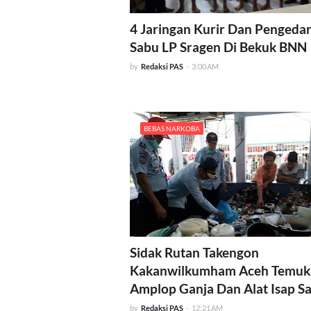
4 Jaringan Kurir Dan Pengeda
Sabu LP Sragen Di Bekuk BNN
by
Redaksi PAS
-
3:00 AM
BEBAS NARKOBA
Sidak Rutan Takengon
Kakanwilkumham Aceh Temuk
Amplop Ganja Dan Alat Isap S
by
Redaksi PAS
-
12:21 AM