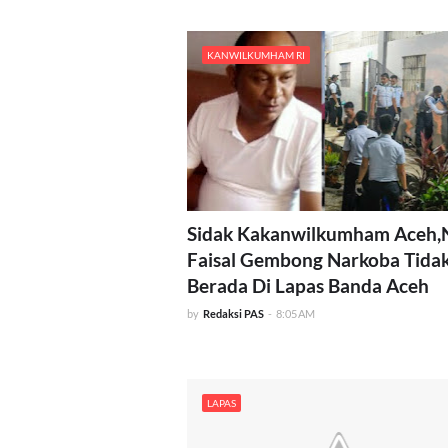
KANWILKUMHAM RI
Sidak Kakanwilkumham Aceh,
Faisal Gembong Narkoba Tida
Berada Di Lapas Banda Aceh
by
Redaksi PAS
-
8:05 AM
LAPAS