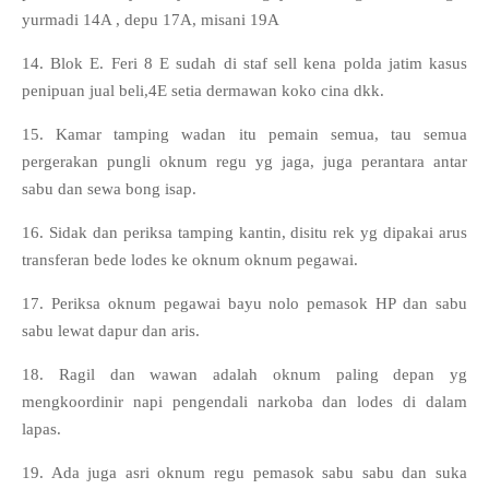
yurmadi 14A , depu 17A, misani 19A
14. Blok E. Feri 8 E sudah di staf sell kena polda jatim kasus
penipuan jual beli,4E setia dermawan koko cina dkk.
15. Kamar tamping wadan itu pemain semua, tau semua
pergerakan pungli oknum regu yg jaga, juga perantara antar
sabu dan sewa bong isap.
16. Sidak dan periksa tamping kantin, disitu rek yg dipakai arus
transferan bede lodes ke oknum oknum pegawai.
17. Periksa oknum pegawai bayu nolo pemasok HP dan sabu
sabu lewat dapur dan aris.
18. Ragil dan wawan adalah oknum paling depan yg
mengkoordinir napi pengendali narkoba dan lodes di dalam
lapas.
19. Ada juga asri oknum regu pemasok sabu sabu dan suka