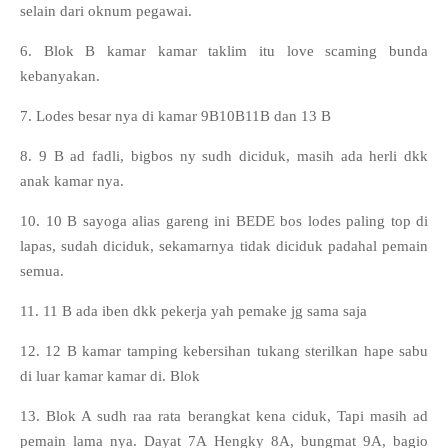
selain dari oknum pegawai.
6. Blok B kamar kamar taklim itu love scaming bunda
kebanyakan.
7. Lodes besar nya di kamar 9B10B11B dan 13 B
8. 9 B ad fadli, bigbos ny sudh diciduk, masih ada herli dkk
anak kamar nya.
10. 10 B sayoga alias gareng ini BEDE bos lodes paling top di
lapas, sudah diciduk, sekamarnya tidak diciduk padahal pemain
semua.
11. 11 B ada iben dkk pekerja yah pemake jg sama saja
12. 12 B kamar tamping kebersihan tukang sterilkan hape sabu
di luar kamar kamar di. Blok
13. Blok A sudh raa rata berangkat kena ciduk, Tapi masih ad
pemain lama nya. Dayat 7A Hengky 8A, bungmat 9A, bagio