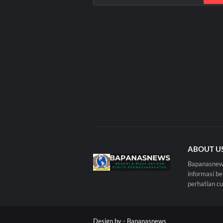
ABOUT U
Bapanasnews
informasi b
perhatian c
Design by -
Bapanasnews