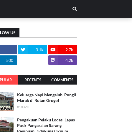
LLOW US
3.1k
2.7k
500
1.8k
4.2k
PULAR
RECENTS
COMMENTS
Keluarga Napi Mengeluh, Pungli
Marak di Rutan Grogot
8:01 AM
Pengakuan Pelaku Lodes: Lapas
Pasir Pangaraian Sarang
Penipuan Didukung Oknum