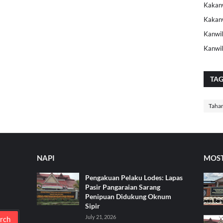
Kakanw
Kakan
Kanwil
Kanwi
TA
Taha
NAPI
MOST
Pengakuan Pelaku Lodes: Lapas
Pasir Pangaraian Sarang
Penipuan Didukung Oknum
Sipir
July 21, 2026