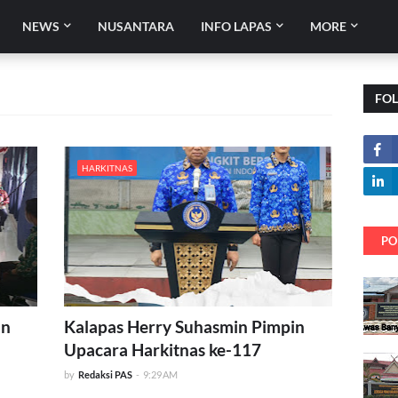
NEWS
NUSANTARA
INFO LAPAS
MORE
FO
HARKITNAS
PO
an
Kalapas Herry Suhasmin Pimpin
Upacara Harkitnas ke-117
by
Redaksi PAS
-
9:29 AM