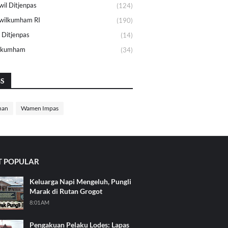
il Ditjenpas
(124)
wilkumham RI
(190)
 Ditjenpas
(14)
lkumham
(34)
GS
nan
Wamen Impas
 POPULAR
Keluarga Napi Mengeluh, Pungli
Marak di Rutan Grogot
8:01 AM
Pengakuan Pelaku Lodes: Lapas