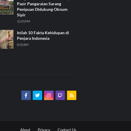
Pasir Pangaraian Sarang
Penipuan Didukung Oknum
Sipir
12:01 PM
Inilah 10 Fakta Kehidupan di
Penjara Indonesia
8:03 AM
About
Privacy
Contact Us