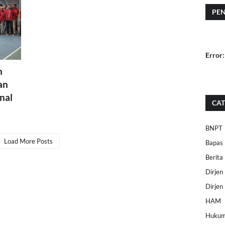
PE
Error:
n
an
nal
CAT
BNPT
Load More Posts
Bapas
Berita
Dirje
Dirjen
HAM
Huku