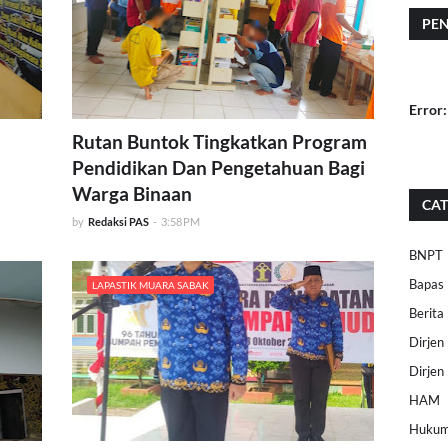
PE
Error:
Rutan Buntok Tingkatkan Program
Pendidikan Dan Pengetahuan Bagi
Warga Binaan
CAT
by
Redaksi PAS
-
3:58 PM
BNPT
Bapas
LAPASTIK MUARA SABAK
Berita
Dirje
Dirjen
HAM
Huku