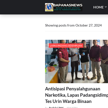
HOME
Showing posts from October 27, 2024
LAPAS PADANG SIDEMPUAN
Antisipasi Penyalahgunaan
Narkotika, Lapas Padangsidim
Tes Urin Warga Binaan
by
Redaksi PAS
-
10:54 PM