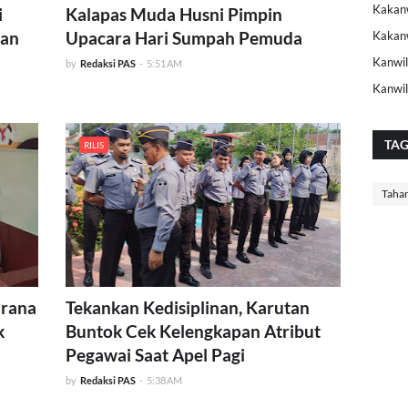
Kakanw
i
Kalapas Muda Husni Pimpin
uan
Upacara Hari Sumpah Pemuda
Kakan
Kanwil
by
Redaksi PAS
-
5:51 AM
Kanwi
TA
RILIS
Taha
arana
Tekankan Kedisiplinan, Karutan
k
Buntok Cek Kelengkapan Atribut
Pegawai Saat Apel Pagi
by
Redaksi PAS
-
5:38 AM