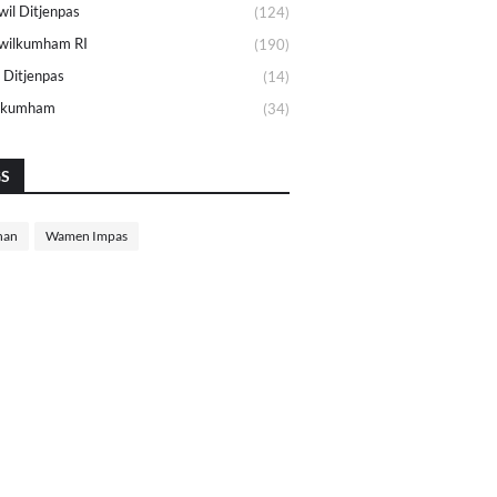
il Ditjenpas
(124)
wilkumham RI
(190)
 Ditjenpas
(14)
lkumham
(34)
GS
nan
Wamen Impas