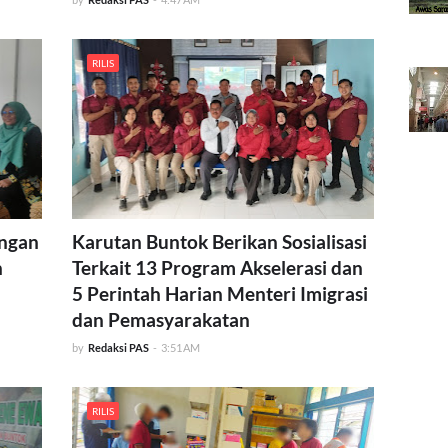
RILIS
engan
Karutan Buntok Berikan Sosialisasi
n
Terkait 13 Program Akselerasi dan
5 Perintah Harian Menteri Imigrasi
dan Pemasyarakatan
by
Redaksi PAS
-
3:51 AM
RILIS