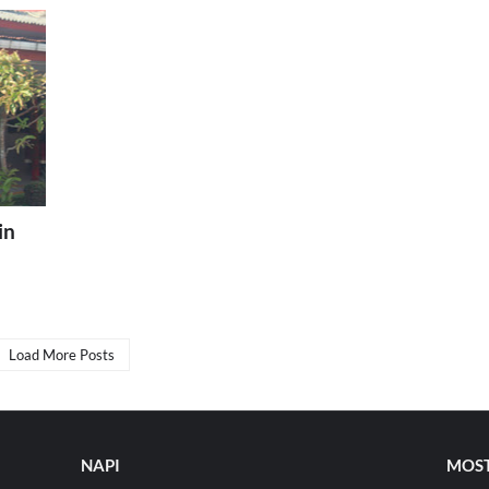
in
Load More Posts
NAPI
MOST