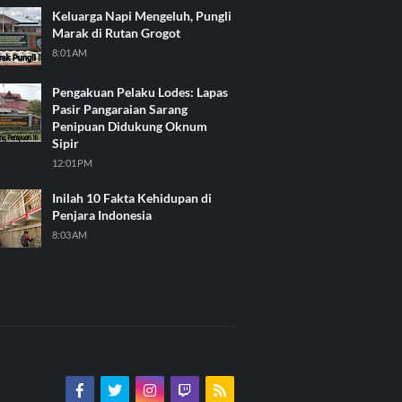
Keluarga Napi Mengeluh, Pungli
Marak di Rutan Grogot
8:01 AM
Pengakuan Pelaku Lodes: Lapas
Pasir Pangaraian Sarang
Penipuan Didukung Oknum
Sipir
12:01 PM
Inilah 10 Fakta Kehidupan di
Penjara Indonesia
8:03 AM