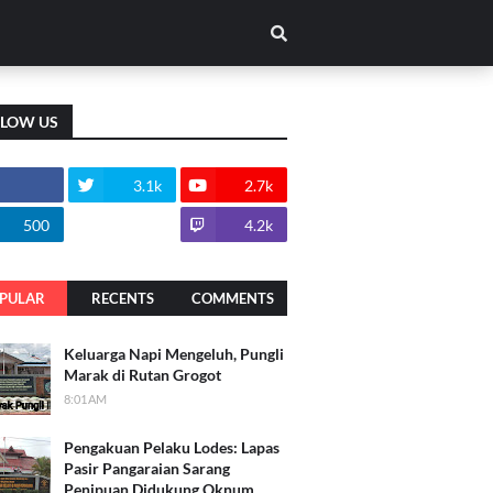
LLOW US
3.1k
2.7k
500
1.8k
4.2k
PULAR
RECENTS
COMMENTS
Keluarga Napi Mengeluh, Pungli
Marak di Rutan Grogot
8:01 AM
Pengakuan Pelaku Lodes: Lapas
Pasir Pangaraian Sarang
Penipuan Didukung Oknum