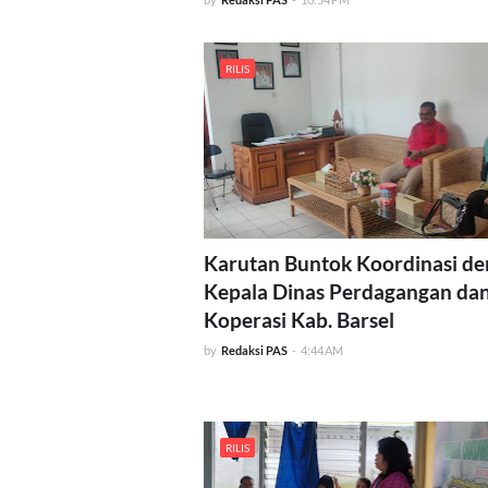
RILIS
Karutan Buntok Koordinasi d
Kepala Dinas Perdagangan da
Koperasi Kab. Barsel
by
Redaksi PAS
-
4:44 AM
RILIS