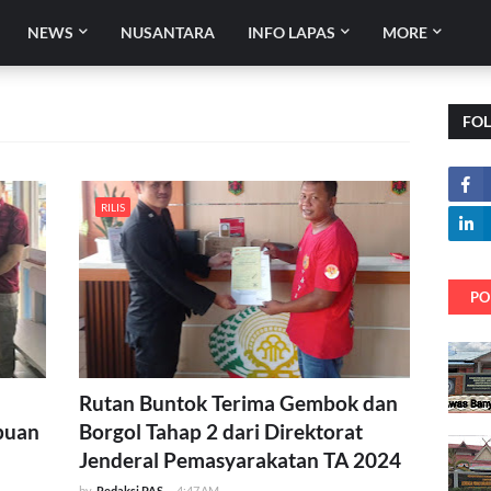
NEWS
NUSANTARA
INFO LAPAS
MORE
FO
RILIS
PO
Rutan Buntok Terima Gembok dan
puan
Borgol Tahap 2 dari Direktorat
Jenderal Pemasyarakatan TA 2024
by
Redaksi PAS
-
4:47 AM