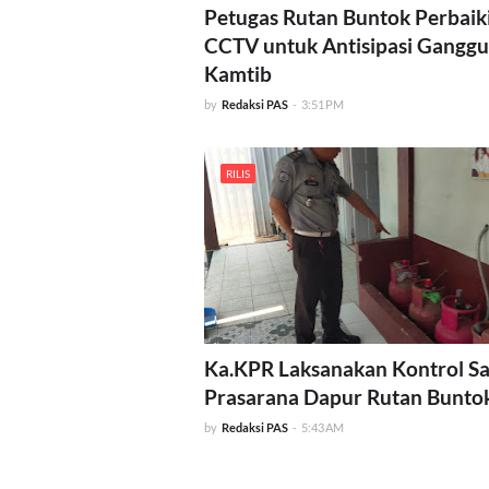
Petugas Rutan Buntok Perbaik
CCTV untuk Antisipasi Gangg
Kamtib
by
Redaksi PAS
-
3:51 PM
RILIS
Ka.KPR Laksanakan Kontrol S
Prasarana Dapur Rutan Bunto
by
Redaksi PAS
-
5:43 AM