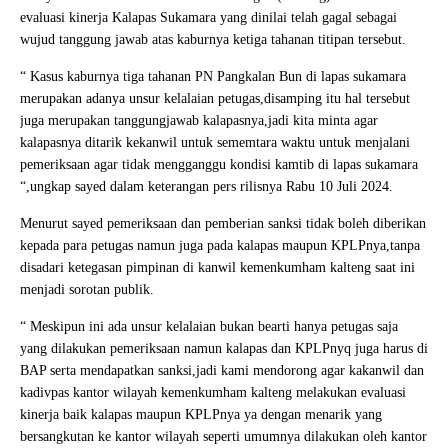
evaluasi kinerja Kalapas Sukamara yang dinilai telah gagal sebagai
wujud tanggung jawab atas kaburnya ketiga tahanan titipan tersebut.
“ Kasus kaburnya tiga tahanan PN Pangkalan Bun di lapas sukamara
merupakan adanya unsur kelalaian petugas,disamping itu hal tersebut
juga merupakan tanggungjawab kalapasnya,jadi kita minta agar
kalapasnya ditarik kekanwil untuk sememtara waktu untuk menjalani
pemeriksaan agar tidak mengganggu kondisi kamtib di lapas sukamara
“,ungkap sayed dalam keterangan pers rilisnya Rabu 10 Juli 2024.
Menurut sayed pemeriksaan dan pemberian sanksi tidak boleh diberikan
kepada para petugas namun juga pada kalapas maupun KPLPnya,tanpa
disadari ketegasan pimpinan di kanwil kemenkumham kalteng saat ini
menjadi sorotan publik.
“ Meskipun ini ada unsur kelalaian bukan bearti hanya petugas saja
yang dilakukan pemeriksaan namun kalapas dan KPLPnyq juga harus di
BAP serta mendapatkan sanksi,jadi kami mendorong agar kakanwil dan
kadivpas kantor wilayah kemenkumham kalteng melakukan evaluasi
kinerja baik kalapas maupun KPLPnya ya dengan menarik yang
bersangkutan ke kantor wilayah seperti umumnya dilakukan oleh kantor