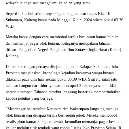
wilayah lainnya saat mengalami kejadian yang sama.
Seperti diketahui sebelumnya Tiga orang tahanan Lapas Klas III
Sukamara, Kalteng kabur pada Minggu 16 Juni 2024 sekira pukul 03.30
WIB.
Mereka kabur dengan cara membobol teralis besi pintu kamar hunian
dan memanjat pagar blok hunian. Ketiganya merupakam tahanan
titipan Pengadilan Negeri Pangkalan Bun Kotawaringin Barat (Kobar),
Kalteng.
Dalam keterangan persnya disejumlah media Kalapas Sukamara, Joko
Prayitno menjelaskan, kronologis kejadian kaburnya warga binaan
diketahui pada dini hari sekitar pukul 03:30 WIB. Saat itu salah satu
tahanan bangun dari tidurnya dan mendapati 3 rekannya sudah tidak
berada ditempat. Tahanan tersebut langsung berteriak memberitahukan
kepada petuhas yang berjaga.
“Mendengar hal tersebut Karupam dan Wakarupam langsung menuju
blok hunian dan didapati teralis besi sudah jebol. Mereka membobol
teralis pintu kamar 8 bagian bawah, kemudian memanjat pagar besi dan
keluar melalui titik tembok yang roboh,” jelas Joko Prayitno Selasa 18