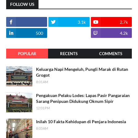
FOLLOW US
3.1k
2.7k
500
1.8k
4.2k
POPULAR
RECENTS
COMMENTS
Keluarga Napi Mengeluh, Pungli Marak di Rutan
Grogot
8:01 AM
Pengakuan Pelaku Lodes: Lapas Pasir Pangaraian
Sarang Penipuan Didukung Oknum Sipir
12:01 PM
Inilah 10 Fakta Kehidupan di Penjara Indonesia
8:03 AM