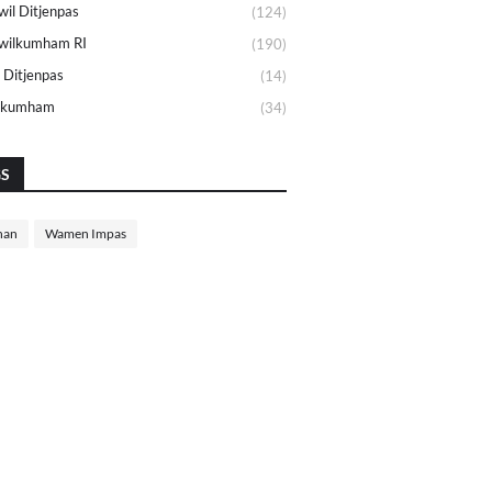
il Ditjenpas
(124)
wilkumham RI
(190)
 Ditjenpas
(14)
lkumham
(34)
GS
nan
Wamen Impas