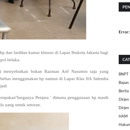
PE
Error:
dan fasilitas kamar khusus di Lapas Ibukota Jakarta bagi
CAT
mpol belaka.
/7) menyebutkan bukan Razman Arif Nasution saja yang
BNPT
n bebas menggunakan hp namun di Lapas Klas IIA Salemba
Bapas
rjadi
Berita
upakan'Surganya Penjara ' dimana penggunaan hp masih
Dirje
ada uang untuk setoran.
Dirjen
HAM
Huku