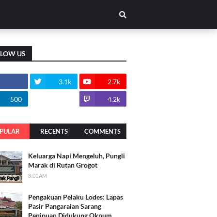
LLOW US
3.1k
2.7k
500
1.8k
4.2k
PULAR
RECENTS
COMMENTS
Keluarga Napi Mengeluh, Pungli
Marak di Rutan Grogot
8:01 AM
Pengakuan Pelaku Lodes: Lapas
Pasir Pangaraian Sarang
Penipuan Didukung Oknum