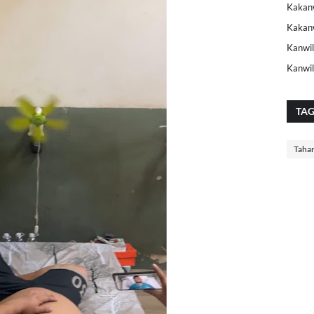
Kakanw
Kakan
Kanwil
Kanwi
TA
Taha