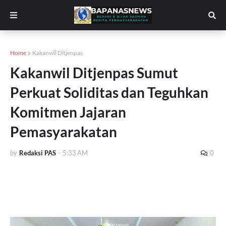
Home
Kakanwil Ditjenpas
Kakanwil Ditjenpas Sumut
Perkuat Soliditas dan Teguhkan
Komitmen Jajaran
Pemasyarakatan
by
Redaksi PAS
-
5:33 AM
0