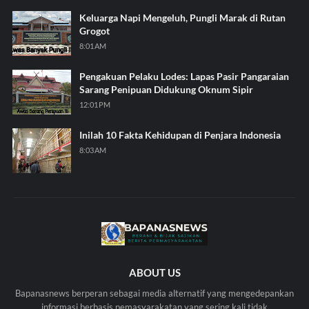
Keluarga Napi Mengeluh, Pungli Marak di Rutan
Grogot
8:01 AM
Pengakuan Pelaku Lodes: Lapas Pasir Pangaraian
Sarang Penipuan Didukung Oknum Sipir
12:01 PM
Inilah 10 Fakta Kehidupan di Penjara Indonesia
8:03 AM
ABOUT US
Bapanasnews berperan sebagai media alternatif yang mengedepankan
informasi berbasis pemasyarakatan yang sering kali tidak