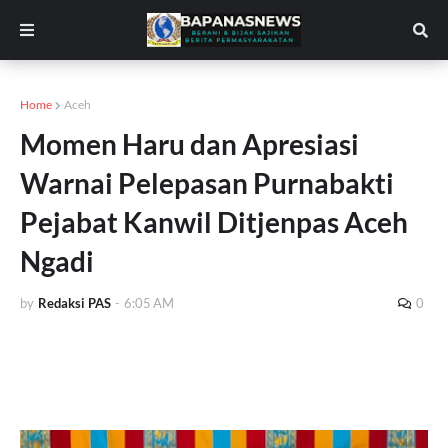
Home
Aceh
Momen Haru dan Apresiasi
Warnai Pelepasan Purnabakti
Pejabat Kanwil Ditjenpas Aceh
Ngadi
by
Redaksi PAS
-
6:05 AM
0