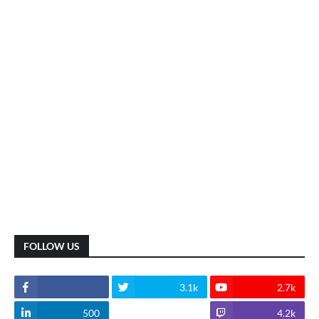
FOLLOW US
3.1k
2.7k
500
1.8k
4.2k